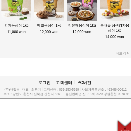
감자옹심이 1kg
메밀옹심이 1kg
검은깨옹심이 1kg
봄내골 삼색감자옹
심이 1kg
11,000 won
12,000 won
12,000 won
14,000 won
더보기 >
로그인
고객센터
PC버전
(주)매일봄
대표 : 최용기
고객센터 :
033-253-5699
사업자등록번호 : 463-88-00612
주소 : 강원도 춘천시 신북읍 산천리 326-1
통신판매업 신고 : 제 2020-강원춘천-0070 호