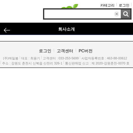
카테고리
로그인
회사소개
로그인
고객센터
PC버전
(주)매일봄
대표 : 최용기
고객센터 :
033-253-5699
사업자등록번호 : 463-88-00612
주소 : 강원도 춘천시 신북읍 산천리 326-1
통신판매업 신고 : 제 2020-강원춘천-0070 호